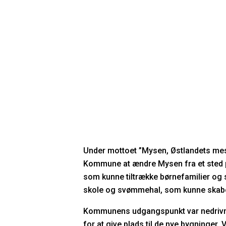
Under mottoet ”Mysen, Østlandets mes
Kommune at ændre Mysen fra et sted pr
som kunne tiltrække børnefamilier og s
skole og svømmehal, som kunne skabe 
Kommunens udgangspunkt var nedrivni
for at give plads til de nye bygninger