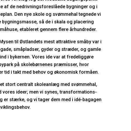
te af de nedrivningsforeslåede bygninger og i
teplan. Den nye skole og svømmehal tegnede vi
 bygningsmasse, så de i skala og placering
 småhuse, etableret gennem flere århundreder.
Mysen til Østlandets mest attraktive småby var i
gade, småpladser, gyder og stræder, og gamle
ind i bykernen. Vores ide var at fredeliggøre
en bypark på skolebørnenes præmisser, hvor
er tid i takt med behov og økonomisk formåen.
et stort centralt skoleanlæg med svømmehal,
d vores ideer; men vi synes, transformations-
ag er stærke, og vi tager dem med i idé-bagagen
dviklingsbehov.