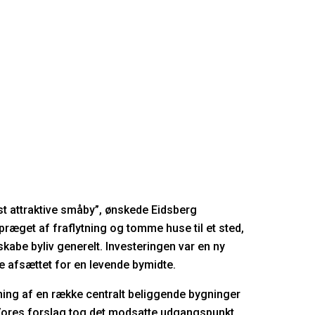
t attraktive småby”, ønskede Eidsberg
æget af fraflytning og tomme huse til et sted,
kabe byliv generelt. Investeringen var en ny
afsættet for en levende bymidte.
ng af en række centralt beliggende bygninger
. Vores forslag tog det modsatte udgangspunkt